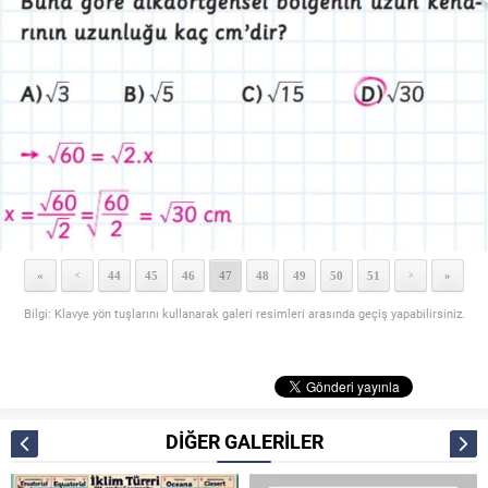
«
44
45
46
47
48
49
50
51
»
<
>
Bilgi: Klavye yön tuşlarını kullanarak galeri resimleri arasında geçiş yapabilirsiniz.
DİĞER GALERİLER