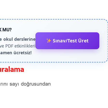
K MU?
e okul derslerine
Sınav/Test Üret
ve PDF etkinlikleri
amen ücretsiz!
ıralama