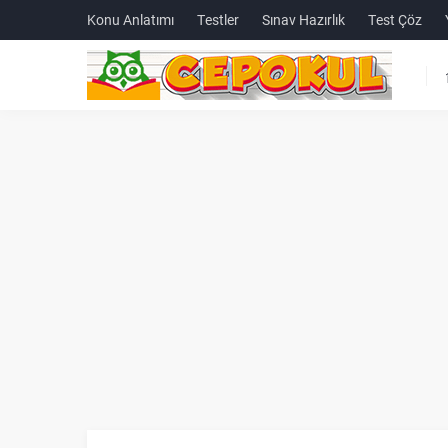
Konu Anlatımı
Testler
Sınav Hazırlık
Test Çöz