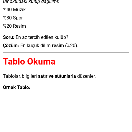
Bir okuldaki kulüp dağılımı:
%40 Müzik
%30 Spor
%20 Resim
Soru:
En az tercih edilen kulüp?
Çözüm:
En küçük dilim
resim
(%20).
Tablo Okuma
Tablolar, bilgileri
satır ve sütunlarla
düzenler.
Örnek Tablo: