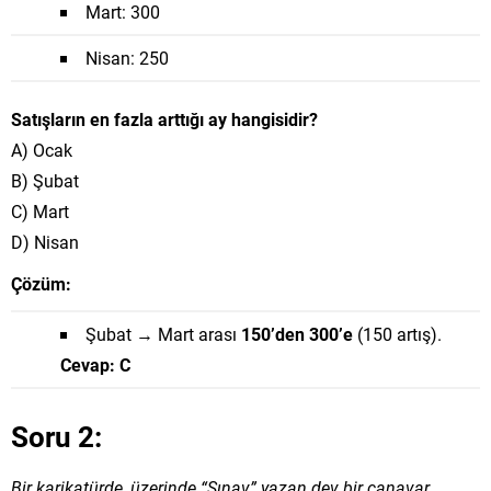
Mart: 300
Nisan: 250
Satışların en fazla arttığı ay hangisidir?
A) Ocak
B) Şubat
C) Mart
D) Nisan
Çözüm:
Şubat → Mart arası
150’den 300’e
(150 artış).
Cevap: C
Soru 2:
Bir karikatürde, üzerinde “Sınav” yazan dev bir canavar,