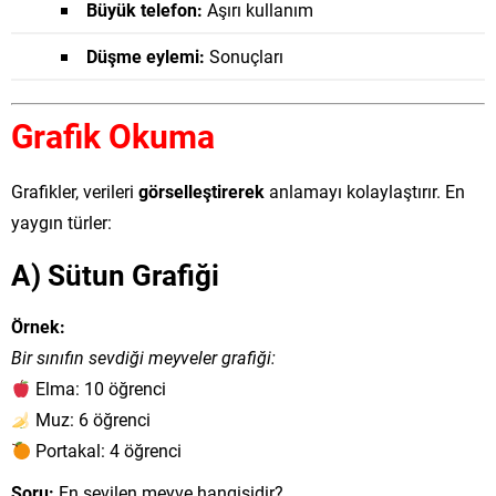
Büyük telefon:
Aşırı kullanım
Düşme eylemi:
Sonuçları
Grafik Okuma
Grafikler, verileri
görselleştirerek
anlamayı kolaylaştırır. En
yaygın türler:
A) Sütun Grafiği
Örnek:
Bir sınıfın sevdiği meyveler grafiği:
Elma: 10 öğrenci
Muz: 6 öğrenci
Portakal: 4 öğrenci
Soru:
En sevilen meyve hangisidir?