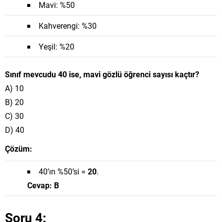
Mavi: %50
Kahverengi: %30
Yeşil: %20
Sınıf mevcudu 40 ise, mavi gözlü öğrenci sayısı kaçtır?
A) 10
B) 20
C) 30
D) 40
Çözüm:
40’ın %50’si =
20
.
Cevap: B
Soru 4: