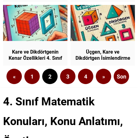
Matematik
Sınıflandırma) 4. Sınıf
Matematik
Kare ve Dikdörtgenin
Üçgen, Kare ve
Kenar Özellikleri 4. Sınıf
Dikdörtgen İsimlendirme
Matematik
4. Sınıf Matematik
«
1
2
3
4
»
Son
4. Sınıf Matematik
Konuları, Konu Anlatımı,