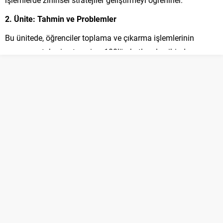
2. Ünite: Tahmin ve Problemler
Bu ünitede, öğrenciler toplama ve çıkarma işlemlerinin
sonucunu tahmin etmeyi ve 100’ün katlarıyla zihinden
toplama yapmayı öğrenirler. Ayrıca, toplama ve çıkarma
işlemleriyle ilgili problemleri çözme ve bu tür problemleri
kendileri kurma becerilerini geliştirirler.
3. Ünite: Çarpma ve Bölme İşlemleri
Bu ünitede, öğrenciler doğal sayılarla çarpma ve bölme
işlemlerini öğrenirler. Çarpma işleminin farklı yollarını ve
çarpan sırasının nasıl değiştirilebileceğini keşfederler.
Ayrıca, bölme işlemlerinde zihinsel stratejiler geliştirir ve bu
işlemleri kullanarak problemlerin çözümlerini yaparlar.
4. Ünite: Kesirler ve Zaman Ölçme