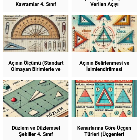
Kavramlar 4. Sınıf
Verilen Açıyı
Matematik
Oluşturalım) 4. Sınıf
Matematik
Açının Ölçümü (Standart
Açının Belirlenmesi ve
Olmayan Birimlerle ve
İsimlendirilmesi
Standart Ölçme
(İsimlendirme ve
Araçlarıyla Açı Ölçme) 4.
Sembolle Gösterme) 4.
Sınıf Matematik
Sınıf Matematik
Düzlem ve Düzlemsel
Kenarlarına Göre Üçgen
Şekiller 4. Sınıf
Türleri (Üçgenleri